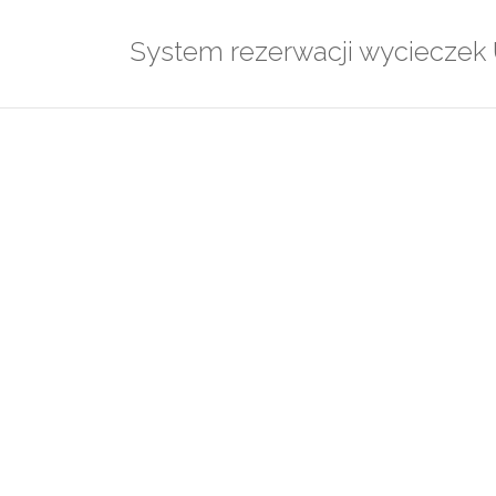
Przejdź
do
System rezerwacji wyciecze
treści