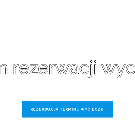
m rezerwacji wyc
przeznaczony dla grup zorganizowanych ze szkół średnich
REZERWACJA TERMINU WYCIECZKI