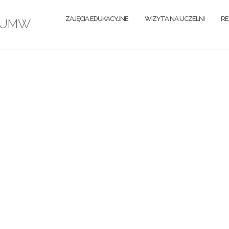
ZAJĘCIA EDUKACYJNE
WIZYTA NA UCZELNI
RE
k UMW